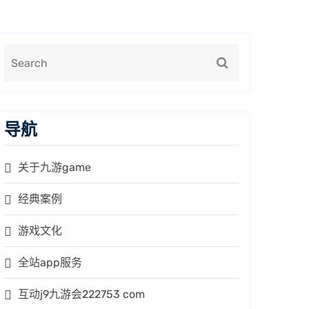
导航
关于九游game
经典案例
游戏文化
全站app服务
互动j9九游会222753 com