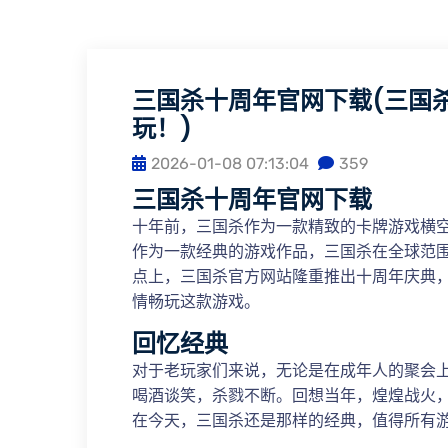
三国杀十周年官网下载(三国
玩！)
2026-01-08 07:13:04
359
三国杀十周年官网下载
十年前，三国杀作为一款精致的卡牌游戏横
作为一款经典的游戏作品，三国杀在全球范
点上，三国杀官方网站隆重推出十周年庆典
情畅玩这款游戏。
回忆经典
对于老玩家们来说，无论是在成年人的聚会
喝酒谈笑，杀戮不断。回想当年，煌煌战火
在今天，三国杀还是那样的经典，值得所有