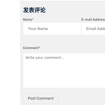
发表评论
Name
*
E-mail Addres
Comment
*
Post Comment