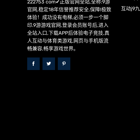
222753 com✔正版官网全站,全称:9游
互动j9九
官网,稳定18年信誉推荐安全.保障!极致
体验！成功没有电梯,必须一步一个脚
印.9游游戏官网,登录会员账号后,进入
全站入口,下载APP后体验电子竞技,真
人互动与体育类游戏,网页与手机版流
畅兼容,畅享游戏世界。