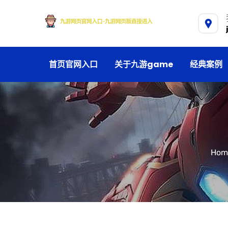
首页官网入口
关于九游game
经典案例
Hom