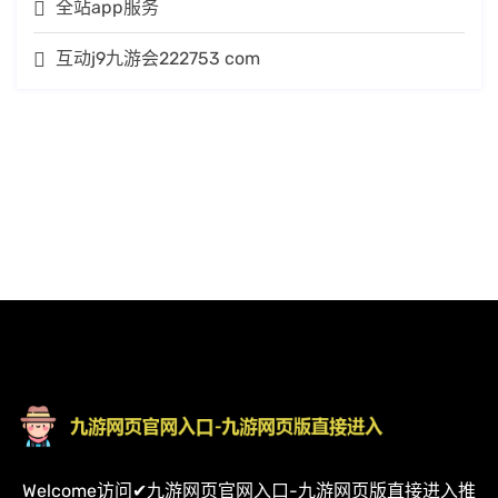
全站app服务
互动j9九游会222753 com
Welcome访问✔九游网页官网入口-九游网页版直接进入推