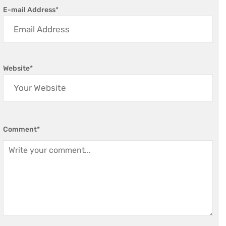
E-mail Address
*
Website
*
Comment
*