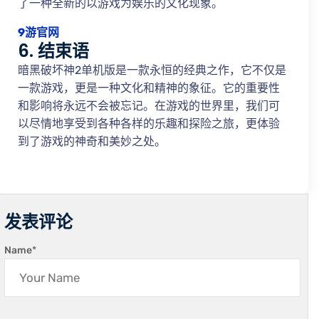
了一种全新的以游戏为娱乐的文化现象。
9游官网
6. 结束语
暗黑破坏神2单机版是一款永恒的经典之作，它不仅是
一款游戏，更是一种文化和精神的象征。它的重要性
和影响将永远不会被忘记。在游戏的世界里，我们可
以尽情地享受到各种各样的乐趣和探险之旅，更体验
到了游戏的神奇和美妙之处。
发表评论
Name
*