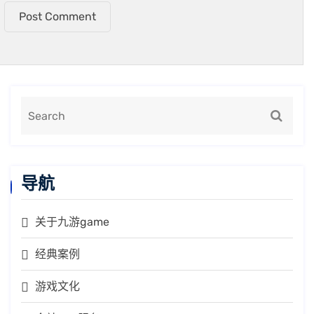
Post Comment
导航
关于九游game
经典案例
游戏文化